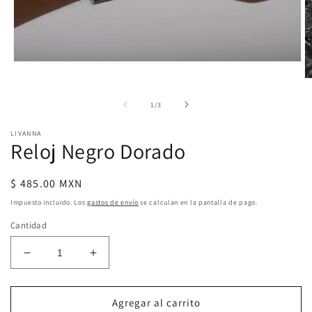
Abrir
elemento
Ab
multimedia
e
1
m
de
1
/
3
en
2
una
e
ventana
LIVANNA
u
modal
Reloj Negro Dorado
v
m
Precio
$ 485.00 MXN
habitual
Impuesto incluido. Los
gastos de envío
se calculan en la pantalla de pago.
Cantidad
Reducir
Aumentar
cantidad
cantidad
para
para
Reloj
Reloj
Agregar al carrito