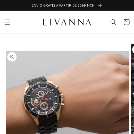
Ir
ENVÍO GRATIS A PARTIR DE $599 MXN
directamente
al contenido
Carrito
Ir
directamente
a la
información
del producto