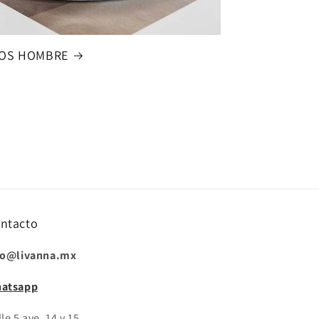
OS HOMBRE
ntacto
fo@livanna.mx
atsapp
le 5 ave. 14 y 15