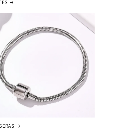
TES
SERAS