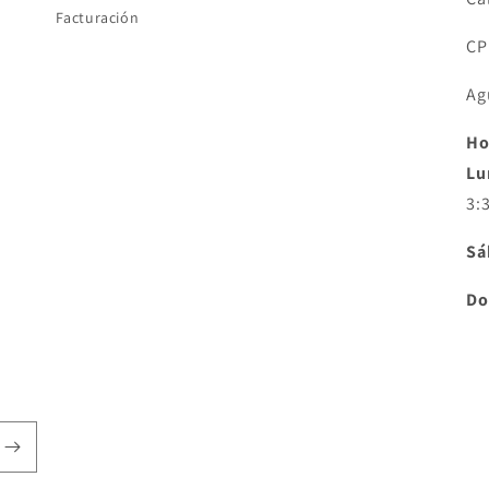
Facturación
CP
Ag
Ho
Lu
3:
Sá
Do