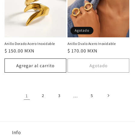
Agotado
Anillo Dorado Acero Inoxidable
Anillo Ovalo Acero Inoxidable
Precio
$ 150.00 MXN
Precio
$ 170.00 MXN
habitual
habitual
Agregar al carrito
Agotado
1
2
3
…
5
Info