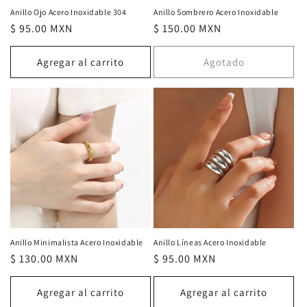
Anillo Ojo Acero Inoxidable 304
Anillo Sombrero Acero Inoxidable
Precio
$ 95.00 MXN
Precio
$ 150.00 MXN
habitual
habitual
Agregar al carrito
Agotado
Anillo Minimalista Acero Inoxidable
Anillo Líneas Acero Inoxidable
Precio
$ 130.00 MXN
Precio
$ 95.00 MXN
habitual
habitual
Agregar al carrito
Agregar al carrito