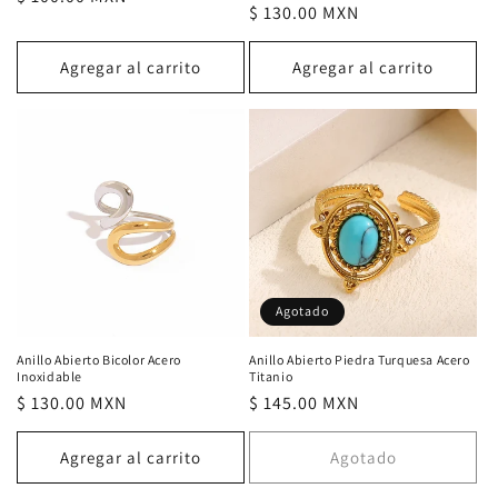
Precio
$ 130.00 MXN
habitual
habitual
Agregar al carrito
Agregar al carrito
Agotado
Anillo Abierto Bicolor Acero
Anillo Abierto Piedra Turquesa Acero
Inoxidable
Titanio
Precio
$ 130.00 MXN
Precio
$ 145.00 MXN
habitual
habitual
Agregar al carrito
Agotado