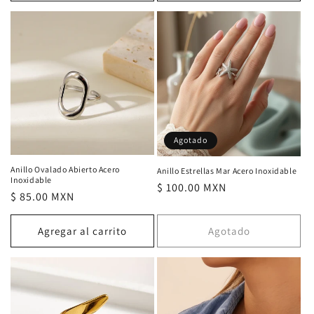
Agotado
Anillo Ovalado Abierto Acero
Anillo Estrellas Mar Acero Inoxidable
Inoxidable
Precio
$ 100.00 MXN
Precio
$ 85.00 MXN
habitual
habitual
Agregar al carrito
Agotado