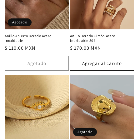
Agotado
Anillo Abierto Dorado Acero
Anillo Dorado Circón Acero
Inoxidable
Inoxidable 304
Precio
$ 110.00 MXN
Precio
$ 170.00 MXN
habitual
habitual
Agotado
Agregar al carrito
Agotado