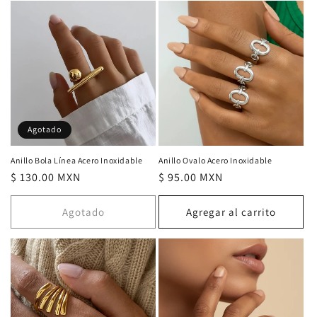
Agotado
Anillo Bola Línea Acero Inoxidable
Anillo Ovalo Acero Inoxidable
Precio
$ 130.00 MXN
Precio
$ 95.00 MXN
habitual
habitual
Agotado
Agregar al carrito