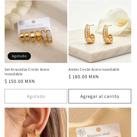
Agotado
Set Arracadas Circón Acero
Aretes Circón Acero Inoxidable
Inoxidable
Precio
$ 180.00 MXN
Precio
$ 150.00 MXN
habitual
habitual
Agotado
Agregar al carrito