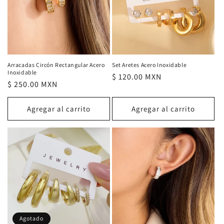
Arracadas Circón Rectangular Acero
Set Aretes Acero Inoxidable
Inoxidable
Precio
$ 120.00 MXN
Precio
$ 250.00 MXN
habitual
habitual
Agregar al carrito
Agregar al carrito
Agotado