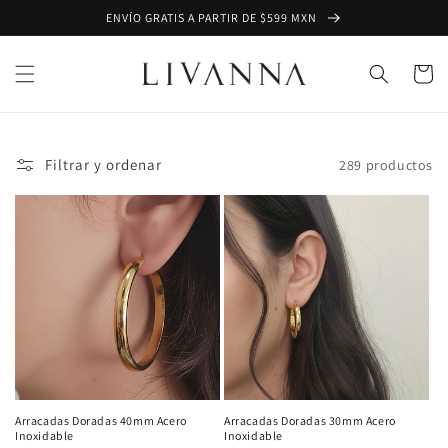
Ir
ENVÍO GRATIS A PARTIR DE $599 MXN
directamente
al contenido
Carrito
Filtrar y ordenar
289 productos
Arracadas Doradas 40mm Acero
Arracadas Doradas 30mm Acero
Inoxidable
Inoxidable