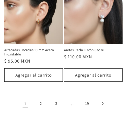
Arracadas Doradas 10 mm Acero
Aretes Perla Circón Cobre
Inoxidable
Precio
$ 110.00 MXN
Precio
$ 95.00 MXN
habitual
habitual
Agregar al carrito
Agregar al carrito
1
2
3
…
19