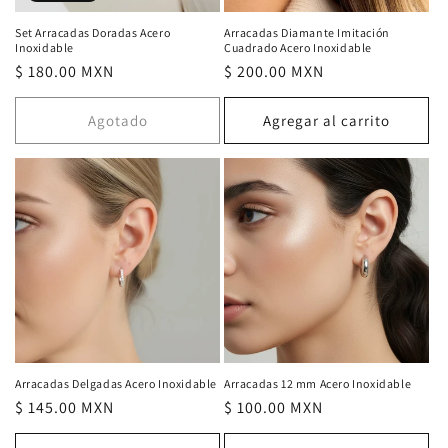
Set Arracadas Doradas Acero
Arracadas Diamante Imitación
Inoxidable
Cuadrado Acero Inoxidable
Precio
$ 180.00 MXN
Precio
$ 200.00 MXN
habitual
habitual
Agotado
Agregar al carrito
Arracadas Delgadas Acero Inoxidable
Arracadas 12 mm Acero Inoxidable
Precio
$ 145.00 MXN
Precio
$ 100.00 MXN
habitual
habitual