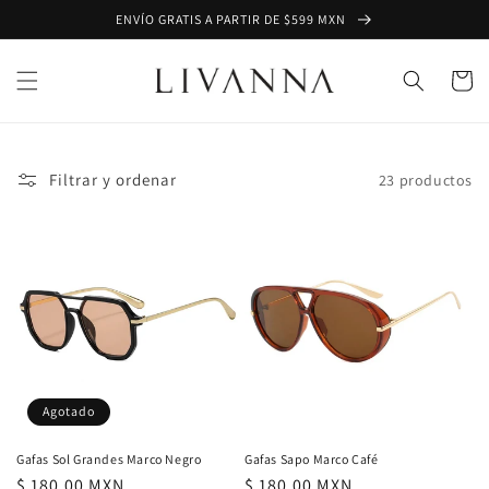
Ir
ENVÍO GRATIS A PARTIR DE $599 MXN
directamente
al contenido
Carrito
Filtrar y ordenar
23 productos
Agotado
Gafas Sol Grandes Marco Negro
Gafas Sapo Marco Café
Precio
$ 180.00 MXN
Precio
$ 180.00 MXN