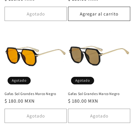
habitual
habitual
Agotado
Agregar al carrito
Agotado
Agotado
Gafas Sol Grandes Marco Negro
Gafas Sol Grandes Marco Negro
Precio
$ 180.00 MXN
Precio
$ 180.00 MXN
habitual
habitual
Agotado
Agotado