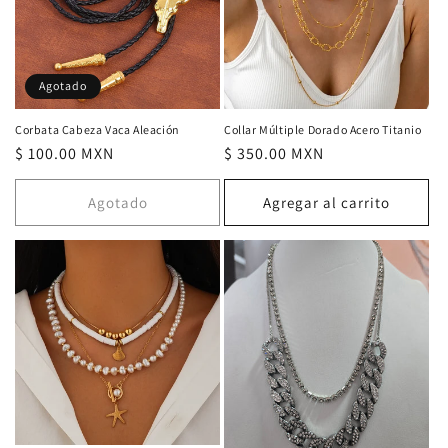
Agotado
Corbata Cabeza Vaca Aleación
Collar Múltiple Dorado Acero Titanio
Precio
$ 100.00 MXN
Precio
$ 350.00 MXN
habitual
habitual
Agotado
Agregar al carrito