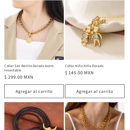
Collar San Benito Dorado Acero
Collar Niño Niña Dorado
Inoxidable
Precio
$ 145.00 MXN
Precio
$ 299.00 MXN
habitual
habitual
Agregar al carrito
Agregar al carrito