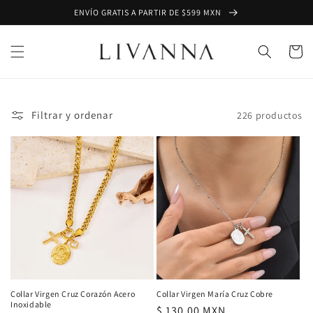
Ir
ENVÍO GRATIS A PARTIR DE $599 MXN
directamente
al contenido
Carrito
Filtrar y ordenar
226 productos
Collar Virgen Cruz Corazón Acero
Collar Virgen María Cruz Cobre
Inoxidable
Precio
$ 130.00 MXN