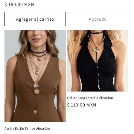
habitual
Precio
$ 180.00 MXN
habitual
Agregar al carrito
Agotado
Collar Bota Estrella Aleación
Precio
$ 110.00 MXN
habitual
Collar Estilo Étnico Aleación