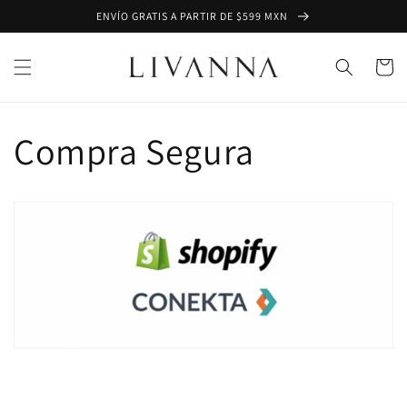
Ir
ENVÍO GRATIS A PARTIR DE $599 MXN
directamente
al contenido
Carrito
Compra Segura