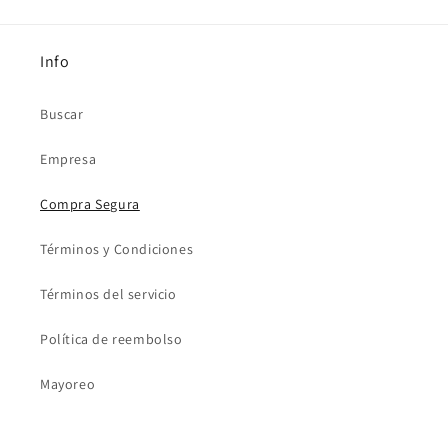
a
c
Info
t
o
Buscar
Empresa
Compra Segura
Términos y Condiciones
Términos del servicio
Política de reembolso
Mayoreo