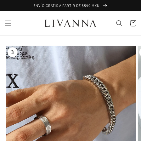
Ir
ENVÍO GRATIS A PARTIR DE $599 MXN
directamente
al contenido
Carrito
Ir
directamente
a la
información
del producto