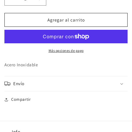
Reducir
Aumentar
cantidad
cantidad
para
para
Pulsera
Pulsera
Agregar al carrito
y
y
Anillo
Anillo
Más opciones de pago
Acero Inoxidable
Envío
Compartir
Info