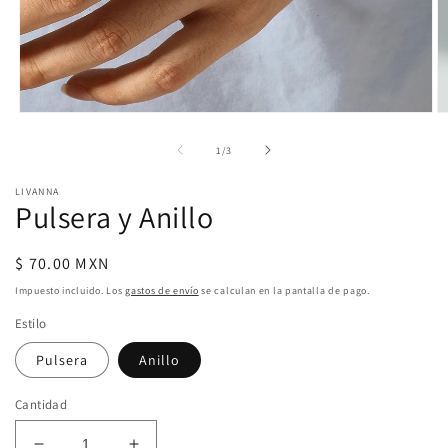
Abrir
Ab
elemento
e
multimedia
m
de
1
/
3
1
2
en
e
LIVANNA
una
u
Pulsera y Anillo
ventana
v
modal
m
Precio
$ 70.00 MXN
habitual
Impuesto incluido. Los
gastos de envío
se calculan en la pantalla de pago.
Estilo
Pulsera
Anillo
Cantidad