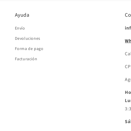
Ayuda
Co
in
Envío
Devoluciones
Wh
Forma de pago
Cal
Facturación
CP
Ag
Ho
Lu
3:
Sá