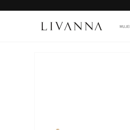
Ir
directamente
al contenido
MUJE
Ir
directamente
a la
información
del producto