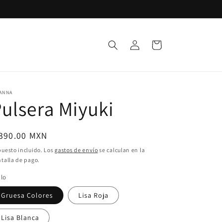
Iniciar
Carrito
sesión
ANNA
ulsera Miyuki
ecio
 390.00 MXN
bitual
uesto incluido. Los
gastos de envío
se calculan en la
talla de pago.
ilo
Gruesa Colores
Lisa Roja
Lisa Blanca