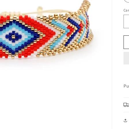
Ca
Pu