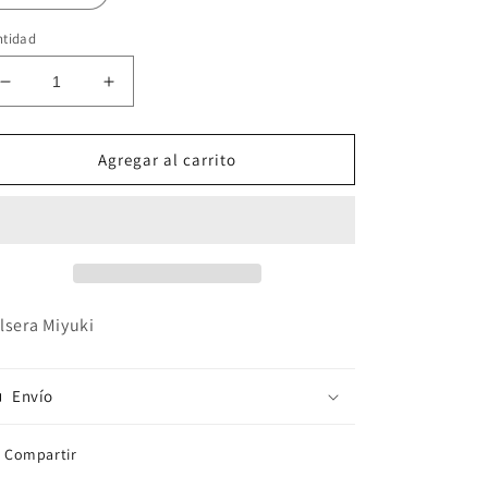
ntidad
Reducir
Aumentar
cantidad
cantidad
para
para
Pulsera
Pulsera
Agregar al carrito
Miyuki
Miyuki
lsera Miyuki
Envío
Compartir