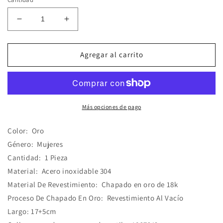
Reducir
Aumentar
cantidad
cantidad
para
para
Pulsera
Pulsera
Agregar al carrito
Cinto
Cinto
Cadena
Cadena
Acero
Acero
Inoxidable
Inoxidable
Chapado
Chapado
Más opciones de pago
en
en
oro
oro
Color:
Oro
Género:
Mujeres
Cantidad:
1 Pieza
Material:
Acero inoxidable 304
Material De Revestimiento:
C
hapado en oro de 18k
Proceso De Chapado En Oro:
Revestimiento Al Vacío
Largo:
17+5cm