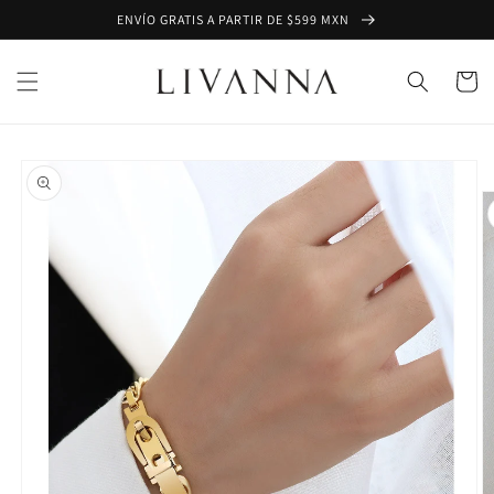
Ir
ENVÍO GRATIS A PARTIR DE $599 MXN
directamente
al contenido
Carrito
Ir
directamente
a la
información
del producto