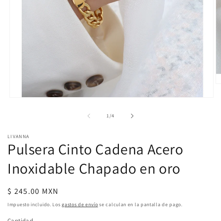
Ab
e
Abrir
m
elemento
2
multimedia
de
1
/
4
e
1
u
en
v
LIVANNA
una
m
Pulsera Cinto Cadena Acero
ventana
modal
Inoxidable Chapado en oro
Precio
$ 245.00 MXN
habitual
Impuesto incluido. Los
gastos de envío
se calculan en la pantalla de pago.
Cantidad