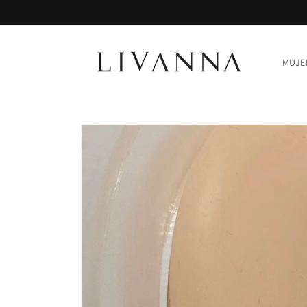
Ir
directamente
al contenido
MUJE
Ir
directamente
a la
información
del producto