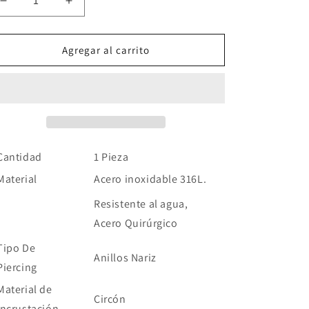
Reducir
Aumentar
cantidad
cantidad
para
para
Piercing
Piercing
Agregar al carrito
Nariz
Nariz
Acero
Acero
Inoxidable
Inoxidable
Cantidad
1 Pieza
Material
Acero inoxidable 316L.
Resistente al agua,
Acero Quirúrgico
Tipo De
Anillos Nariz
Piercing
Material de
Circón
incrustación