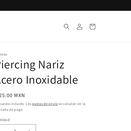
Iniciar
Carrito
sesión
ANNA
iercing Nariz
cero Inoxidable
ecio
 25.00 MXN
bitual
uesto incluido. Los
gastos de envío
se calculan en la
talla de pago.
ntidad