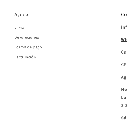
Ayuda
Co
in
Envío
Devoluciones
Wh
Forma de pago
Cal
Facturación
CP
Ag
Ho
Lu
3:
Sá