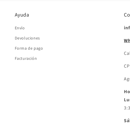
ventana
modal
Ayuda
Co
in
Envío
Devoluciones
Wh
Forma de pago
Cal
Facturación
CP
Ag
Ho
Lu
3:
Sá