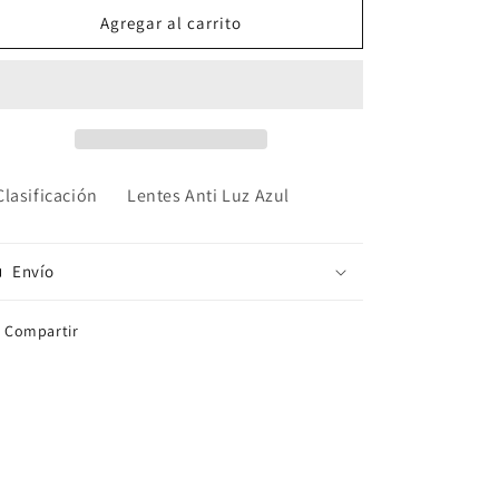
Gafas
Gafas
Agregar al carrito
Marco
Marco
Negro
Negro
Clasificación
Lentes Anti Luz Azul
Envío
Compartir