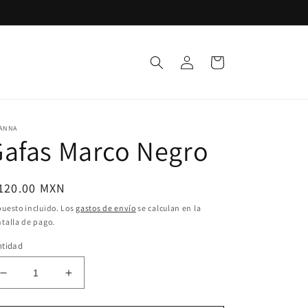
Iniciar
Carrito
sesión
ANNA
afas Marco Negro
ecio
 120.00 MXN
bitual
uesto incluido. Los
gastos de envío
se calculan en la
talla de pago.
ntidad
Reducir
Aumentar
cantidad
cantidad
para
para