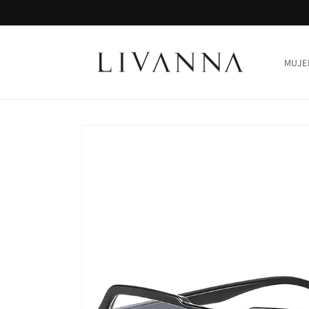
Ir
directamente
al contenido
MUJE
Ir
directamente
a la
información
del producto