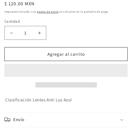
Precio
$ 120.00 MXN
habitual
Impuesto incluido. Los
gastos de envío
se calculan en la pantalla de pago.
Cantidad
Reducir
Aumentar
cantidad
cantidad
para
para
Gafas
Gafas
Agregar al carrito
Marco
Marco
Café
Café
Transparente
Transparente
Clasificación
Lentes Anti Luz Azul
Envío