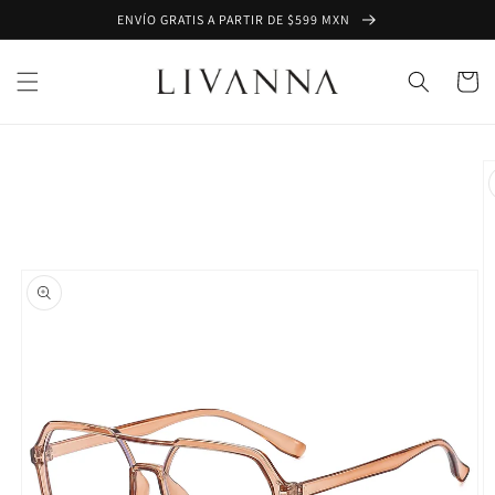
Ir
ENVÍO GRATIS A PARTIR DE $599 MXN
directamente
al contenido
Carrito
Ir
directamente
a la
información
del producto