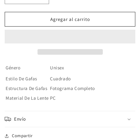
cantidad
cantidad
para
para
Gafas
Gafas
Agregar al carrito
De
De
Sol
Sol
Unisex
Unisex
Estructura
Estructura
Metálica
Metálica
Género
Unisex
Estilo De Gafas
Cuadrado
Estructura De Gafas
Fotograma Completo
Material De La Lente
PC
Envío
Compartir