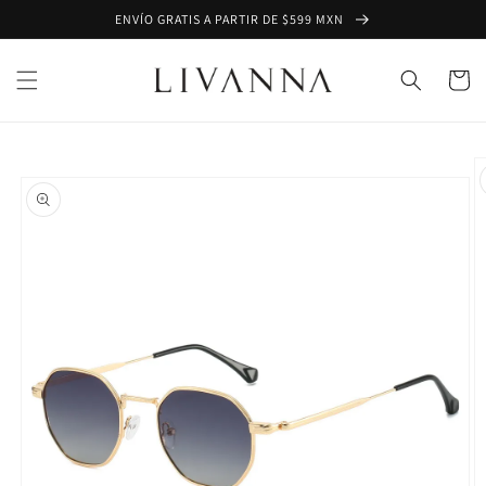
Ir
ENVÍO GRATIS A PARTIR DE $599 MXN
directamente
al contenido
Carrito
Ir
directamente
a la
información
del producto