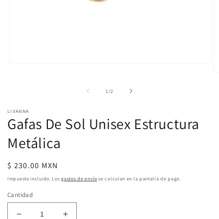
Abrir
elemento
Ab
multimedia
e
1
m
de
1
/
2
en
2
una
e
ventana
LIVANNA
u
Gafas De Sol Unisex Estructura
modal
v
m
Metálica
Precio
$ 230.00 MXN
habitual
Impuesto incluido. Los
gastos de envío
se calculan en la pantalla de pago.
Cantidad
Reducir
Aumentar