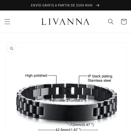
Ir
ENVÍO GRATIS A PARTIR DE $599 MXN
directamente
al contenido
Carrito
Ir
directamente
a la
información
del producto