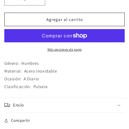
Reducir
Aumentar
cantidad
cantidad
para
para
Esclava
Esclava
Agregar al carrito
Negra
Negra
Más opciones de pago
Género:
Hombres
Material:
Acero Inoxidable
Ocasión:
A Diario
Clasificación:
Pulsera
Envío
Compartir