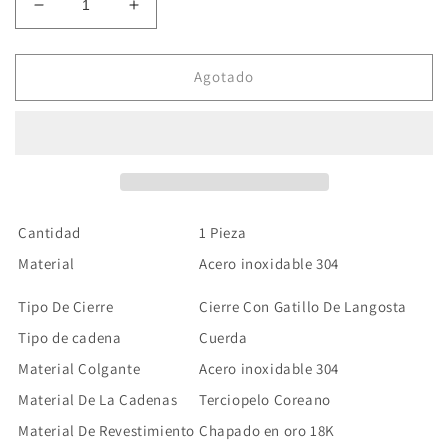
Reducir
Aumentar
cantidad
cantidad
para
para
Collar
Collar
Agotado
Terciopelo
Terciopelo
Cabeza
Cabeza
Toro
Toro
Acero
Acero
Inoxidable
Inoxidable
Cantidad
1 Pieza
Material
Acero inoxidable 304
Tipo De Cierre
Cierre Con Gatillo De Langosta
Tipo de cadena
Cuerda
Material Colgante
Acero inoxidable 304
Material De La Cadenas
Terciopelo Coreano
Material De Revestimiento
Chapado en oro 18K