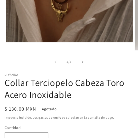
Abrir
elemento
Ab
multimedia
e
1
m
de
1
/
2
en
2
una
e
ventana
LIVANNA
u
modal
Collar Terciopelo Cabeza Toro
v
m
Acero Inoxidable
Precio
$ 130.00 MXN
Agotado
habitual
Impuesto incluido. Los
gastos de envío
se calculan en la pantalla de pago.
Cantidad