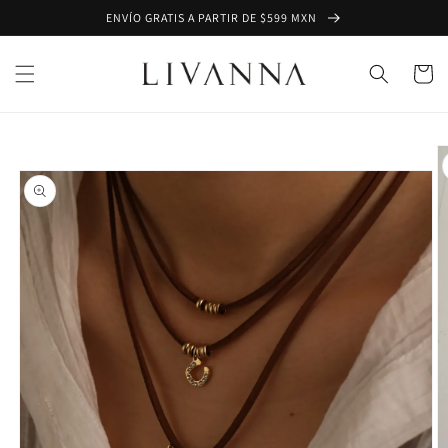
Ir
ENVÍO GRATIS A PARTIR DE $599 MXN
directamente
al contenido
Carrito
Ir
directamente
a la
información
del producto