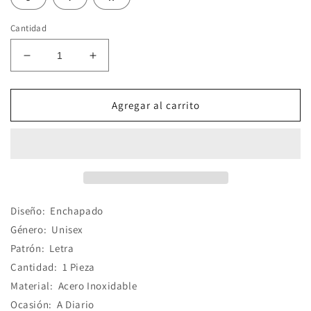
Cantidad
Reducir
Aumentar
cantidad
cantidad
para
para
Collar
Collar
Agregar al carrito
Estilo
Estilo
Vintage
Vintage
Letra
Letra
Acero
Acero
Inoxidable
Inoxidable
Diseño:
Enchapado
Género:
Unisex
Patrón:
Letra
Cantidad:
1 Pieza
Material:
Acero Inoxidable
Ocasión:
A Diario