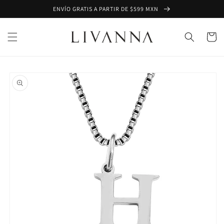
Ir
ENVÍO GRATIS A PARTIR DE $599 MXN
directamente
al contenido
Carrito
Ir
directamente
a la
información
del producto