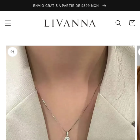
Ir
ENVÍO GRATIS A PARTIR DE $599 MXN
directamente
al contenido
Carrito
Ir
directamente
a la
información
del producto