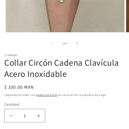
Abrir
Ab
elemento
e
multimedia
m
de
1
/
4
1
2
en
e
LIVANNA
una
u
Collar Circón Cadena Clavícula
ventana
v
modal
m
Acero Inoxidable
Precio
$ 100.00 MXN
habitual
Impuesto incluido. Los
gastos de envío
se calculan en la pantalla de pago.
Cantidad
Reducir
Aumentar
cantidad
cantidad