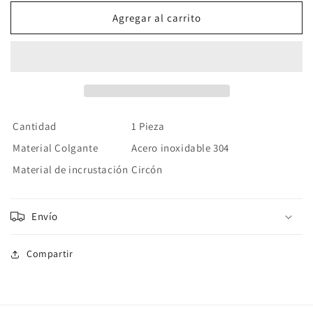
para
para
Collar
Collar
Agregar al carrito
Circón
Circón
Cadena
Cadena
Clavícula
Clavícula
Acero
Acero
Inoxidable
Inoxidable
Cantidad
1 Pieza
Material Colgante
Acero inoxidable 304
Material de incrustación
Circón
Envío
Compartir