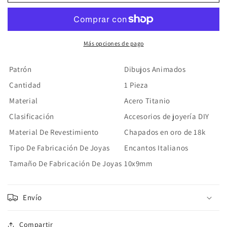
Italiano
Italiano
Happy
Happy
Face
Face
Acero
Acero
Titanio
Titanio
Más opciones de pago
Patrón
Dibujos Animados
Cantidad
1 Pieza
Material
Acero Titanio
Clasificación
Accesorios de joyería DIY
Material De Revestimiento
Chapados en oro de 18k
Tipo De Fabricación De Joyas
Encantos Italianos
Tamaño De Fabricación De Joyas
10x9mm
Envío
Compartir