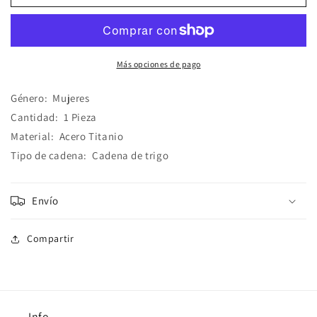
de
de
Trigo
Trigo
Dorada
Dorada
Más opciones de pago
Género
:
Mujeres
Cantidad
:
1 Pieza
Material
:
Acero Titanio
Tipo de cadena
: C
adena de trigo
Envío
Compartir
Info