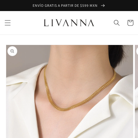
Ir
ENVÍO GRATIS A PARTIR DE $599 MXN
directamente
al contenido
Carrito
Ir
directamente
a la
información
del producto