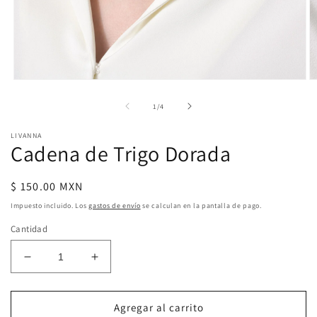
Abrir
Ab
elemento
e
multimedia
m
de
1
/
4
1
2
en
e
LIVANNA
una
u
Cadena de Trigo Dorada
ventana
v
modal
m
Precio
$ 150.00 MXN
habitual
Impuesto incluido. Los
gastos de envío
se calculan en la pantalla de pago.
Cantidad
Reducir
Aumentar
cantidad
cantidad
para
para
Cadena
Cadena
Agregar al carrito