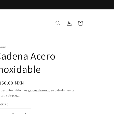
Iniciar
Carrito
sesión
ANNA
Cadena Acero
noxidable
ecio
 150.00 MXN
bitual
uesto incluido. Los
gastos de envío
se calculan en la
talla de pago.
ntidad