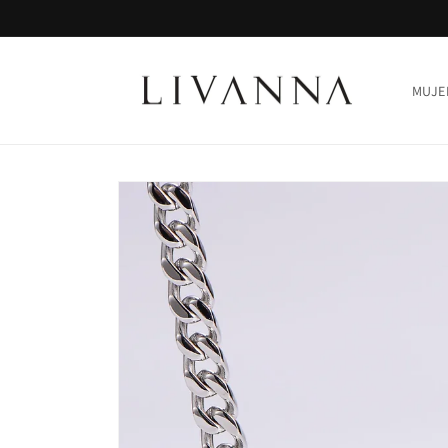
Ir
directamente
al contenido
MUJE
Ir
directamente
a la
información
del producto