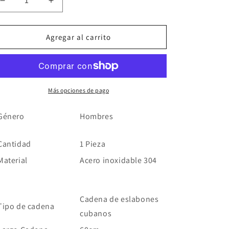
Reducir
Aumentar
cantidad
cantidad
para
para
Cadena
Cadena
Agregar al carrito
Acero
Acero
Inoxidable
Inoxidable
Más opciones de pago
Género
Hombres
Cantidad
1 Pieza
Material
Acero inoxidable 304
Cadena de eslabones
Tipo de cadena
cubanos