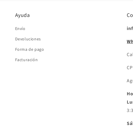
Ayuda
Co
in
Envío
Devoluciones
Wh
Forma de pago
Cal
Facturación
CP
Ag
Ho
Lu
3:
Sá