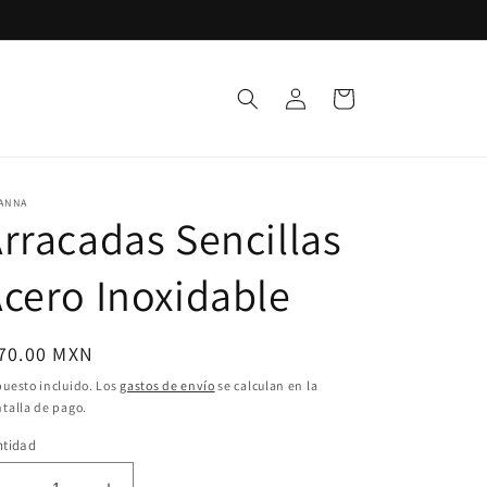
Iniciar
Carrito
sesión
ANNA
rracadas Sencillas
cero Inoxidable
ecio
 70.00 MXN
bitual
uesto incluido. Los
gastos de envío
se calculan en la
talla de pago.
ntidad