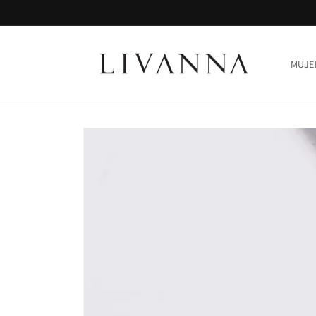
Ir
directamente
al contenido
MUJE
Ir
directamente
a la
información
del producto