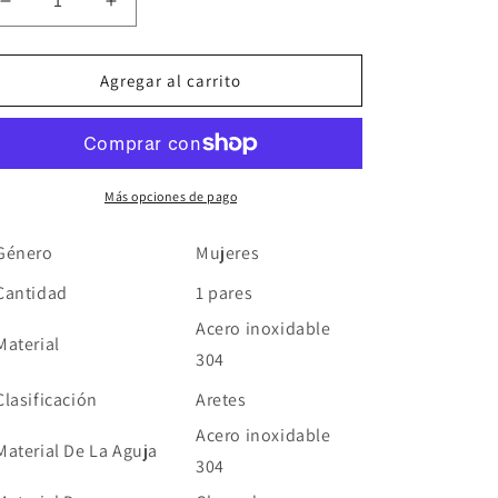
Reducir
Aumentar
cantidad
cantidad
para
para
Arracadas
Arracadas
Agregar al carrito
Sencillas
Sencillas
Acero
Acero
Inoxidable
Inoxidable
Más opciones de pago
Género
Mujeres
Cantidad
1 pares
Acero inoxidable
Material
304
Clasificación
Aretes
Acero inoxidable
Material De La Aguja
304