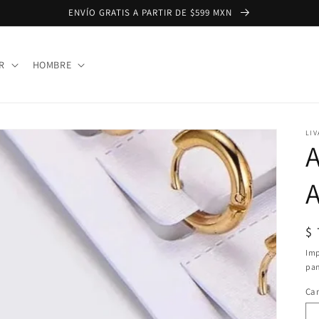
ENVÍO GRATIS A PARTIR DE $599 MXN
R
HOMBRE
LIV
A
A
Pr
$
ha
Imp
pan
Ca