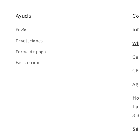
Ayuda
Co
in
Envío
Devoluciones
Wh
Forma de pago
Cal
Facturación
CP
Ag
Ho
Lu
3:
Sá