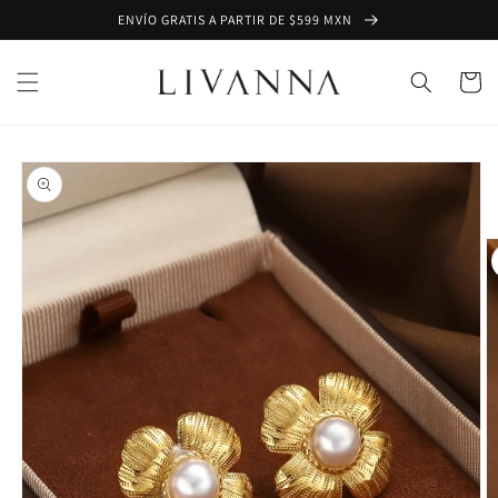
Ir
ENVÍO GRATIS A PARTIR DE $599 MXN
directamente
al contenido
Carrito
Ir
directamente
a la
información
del producto