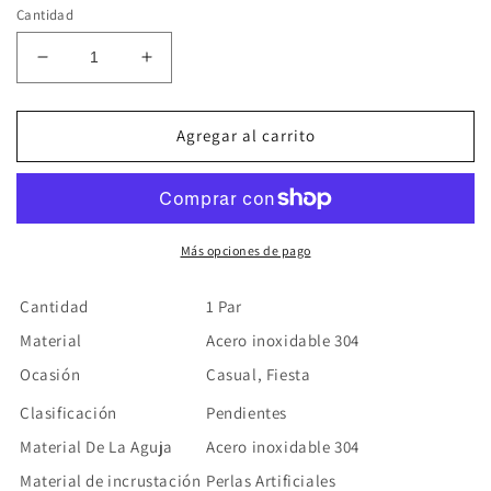
Cantidad
Reducir
Aumentar
cantidad
cantidad
para
para
Aretes
Aretes
Agregar al carrito
Flor
Flor
Acero
Acero
Inoxidable
Inoxidable
Más opciones de pago
Cantidad
1 Par
Material
Acero inoxidable 304
Ocasión
Casual, Fiesta
Clasificación
Pendientes
Material De La Aguja
Acero inoxidable 304
Material de incrustación
Perlas Artificiales