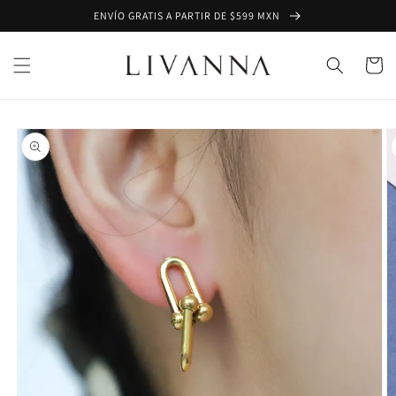
Ir
ENVÍO GRATIS A PARTIR DE $599 MXN
directamente
al contenido
Carrito
Ir
directamente
a la
información
del producto