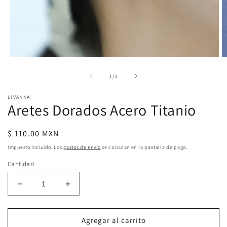
Abrir
Ab
elemento
e
multimedia
m
de
1
/
3
1
2
en
e
LIVANNA
una
u
Aretes Dorados Acero Titanio
ventana
v
modal
m
Precio
$ 110.00 MXN
habitual
Impuesto incluido. Los
gastos de envío
se calculan en la pantalla de pago.
Cantidad
Reducir
Aumentar
cantidad
cantidad
para
para
Aretes
Aretes
Agregar al carrito