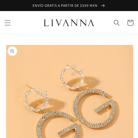
Ir
ENVÍO GRATIS A PARTIR DE $599 MXN
directamente
al contenido
Carrito
Ir
directamente
a la
información
del producto