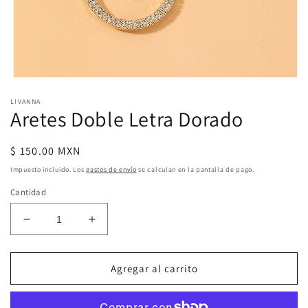
Abrir
elemento
LIVANNA
multimedia
Aretes Doble Letra Dorado
1
en
una
ventana
Precio
$ 150.00 MXN
modal
habitual
Impuesto incluido. Los
gastos de envío
se calculan en la pantalla de pago.
Cantidad
Reducir
Aumentar
cantidad
cantidad
para
para
Aretes
Aretes
Agregar al carrito
Doble
Doble
Letra
Letra