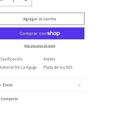
Reducir
Aumentar
cantidad
cantidad
para
para
Aretes
Aretes
Agregar al carrito
Cruz
Cruz
Plata
Plata
925
925
Más opciones de pago
Clasificación
Aretes
Material De La Aguja
Plata de ley 925
Envío
Compartir