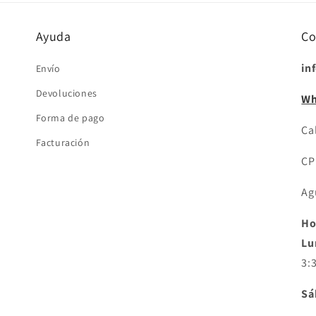
Ayuda
Co
in
Envío
Devoluciones
Wh
Forma de pago
Cal
Facturación
CP
Ag
Ho
Lu
3:
Sá