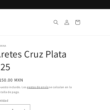
Iniciar
Carrito
sesión
ANNA
retes Cruz Plata
925
ecio
 150.00 MXN
bitual
uesto incluido. Los
gastos de envío
se calculan en la
talla de pago.
ntidad