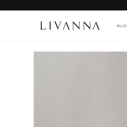
Ir
directamente
al contenido
MUJE
Ir
directamente
a la
información
del producto