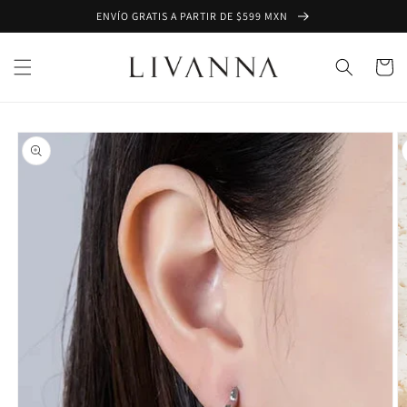
Ir
ENVÍO GRATIS A PARTIR DE $599 MXN
directamente
al contenido
Carrito
Ir
directamente
a la
información
del producto