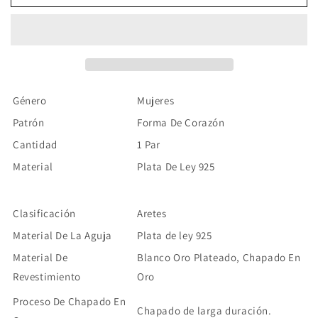
Corazón
Corazón
Plata
Plata
De
De
Ley
Ley
925
925
Género
Mujeres
Patrón
Forma De Corazón
Cantidad
1 Par
Material
Plata De Ley 925
Clasificación
Aretes
Material De La Aguja
Plata de ley 925
Material De
Blanco Oro Plateado, Chapado En
Revestimiento
Oro
Proceso De Chapado En
Chapado de larga duración.