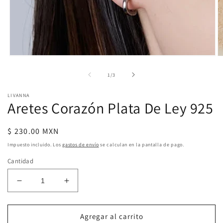
Abrir
Ab
elemento
e
multimedia
m
de
1
/
3
1
2
en
e
LIVANNA
una
u
Aretes Corazón Plata De Ley 925
ventana
v
modal
m
Precio
$ 230.00 MXN
habitual
Impuesto incluido. Los
gastos de envío
se calculan en la pantalla de pago.
Cantidad
Reducir
Aumentar
cantidad
cantidad
para
para
Aretes
Aretes
Agregar al carrito