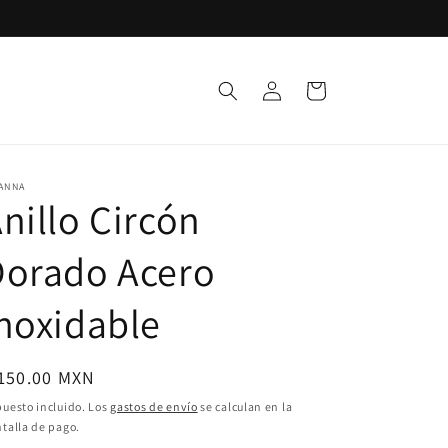
Iniciar
Carrito
sesión
ANNA
nillo Circón
Dorado Acero
noxidable
ecio
 150.00 MXN
bitual
uesto incluido. Los
gastos de envío
se calculan en la
talla de pago.