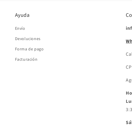
Ayuda
Co
in
Envío
Devoluciones
Wh
Forma de pago
Cal
Facturación
CP
Ag
Ho
Lu
3:
Sá