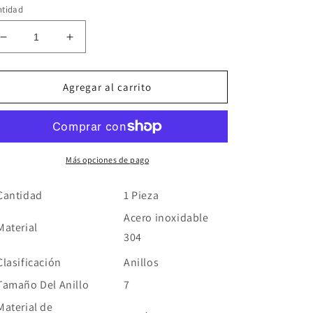
ntidad
Reducir
Aumentar
cantidad
cantidad
para
para
Anillo
Anillo
Agregar al carrito
Circón
Circón
Dorado
Dorado
Acero
Acero
Inoxidable
Inoxidable
Más opciones de pago
Cantidad
1 Pieza
Acero inoxidable
Material
304
Clasificación
Anillos
Tamaño Del Anillo
7
Material de