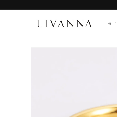
Ir
directamente
al contenido
MUJE
Ir
directamente
a la
información
del producto