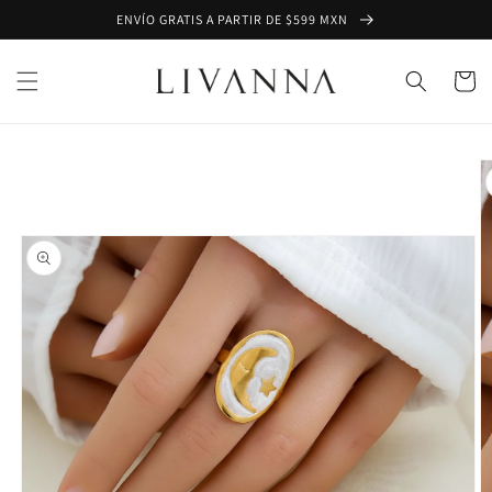
Ir
ENVÍO GRATIS A PARTIR DE $599 MXN
directamente
al contenido
Carrito
Ir
directamente
a la
información
del producto