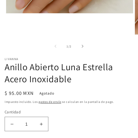
Abrir
elemento
multimedia
1
en
Ab
una
e
ventana
m
de
1
/
2
modal
2
e
LIVANNA
u
Anillo Abierto Luna Estrella
v
m
Acero Inoxidable
Precio
$ 95.00 MXN
Agotado
habitual
Impuesto incluido. Los
gastos de envío
se calculan en la pantalla de pago.
Cantidad
Reducir
Aumentar
cantidad
cantidad