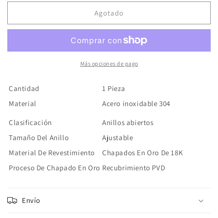
para
para
Anillo
Anillo
Agotado
Abierto
Abierto
Luna
Luna
Estrella
Estrella
Acero
Acero
Inoxidable
Inoxidable
Más opciones de pago
Cantidad
1 Pieza
Material
Acero inoxidable 304
Clasificación
Anillos abiertos
Tamaño Del Anillo
Ajustable
Material De Revestimiento
Chapados En Oro De 18K
Proceso De Chapado En Oro
Recubrimiento PVD
Envío