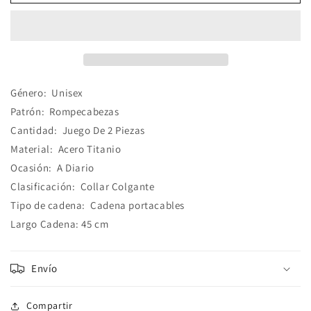
collares
collares
Rompecabezas
Rompecabezas
Acero
Acero
Titanio
Titanio
Género:
Unisex
Patrón:
Rompecabezas
Cantidad:
Juego De 2 Piezas
Material:
Acero Titanio
Ocasión:
A Diario
Clasificación:
Collar Colgante
Tipo de cadena:
C
adena portacables
Largo Cadena: 45 cm
Envío
Compartir