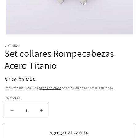
Abrir
elemento
LIVANNA
multimedia
Set collares Rompecabezas
1
en
una
Acero Titanio
ventana
modal
Precio
$ 120.00 MXN
habitual
Impuesto incluido. Los
gastos de envío
se calculan en la pantalla de pago.
Cantidad
Reducir
Aumentar
cantidad
cantidad
para
para
Set
Set
Agregar al carrito