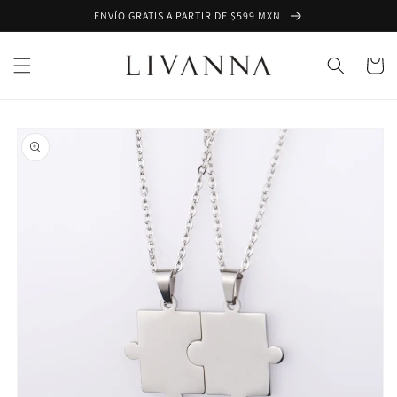
Ir
ENVÍO GRATIS A PARTIR DE $599 MXN
directamente
al contenido
Carrito
Ir
directamente
a la
información
del producto