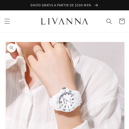
Ir
ENVÍO GRATIS A PARTIR DE $599 MXN
directamente
al contenido
Carrito
Ir
directamente
a la
información
del producto