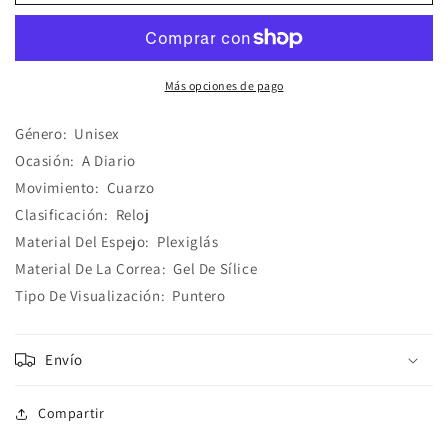
Cuarzo
Cuarzo
Hebilla
Hebilla
Para
Para
Niños
Niños
Grandes
Grandes
Más opciones de pago
Género:
Unisex
Ocasión:
A Diario
Movimiento:
Cuarzo
Clasificación:
Reloj
Material Del Espejo:
Plexiglás
Material De La Correa:
Gel De Sílice
Tipo De Visualización:
Puntero
Envío
Compartir