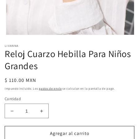
Abrir
elemento
LIVANNA
multimedia
Reloj Cuarzo Hebilla Para Niños
1
en
una
Grandes
ventana
modal
Precio
$ 110.00 MXN
habitual
Impuesto incluido. Los
gastos de envío
se calculan en la pantalla de pago.
Cantidad
Reducir
Aumentar
cantidad
cantidad
para
para
Reloj
Reloj
Agregar al carrito