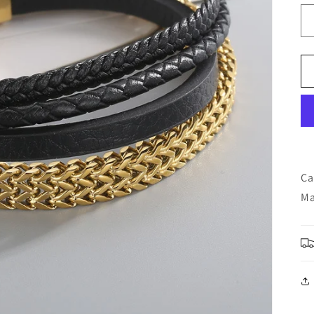
Ca
Ma