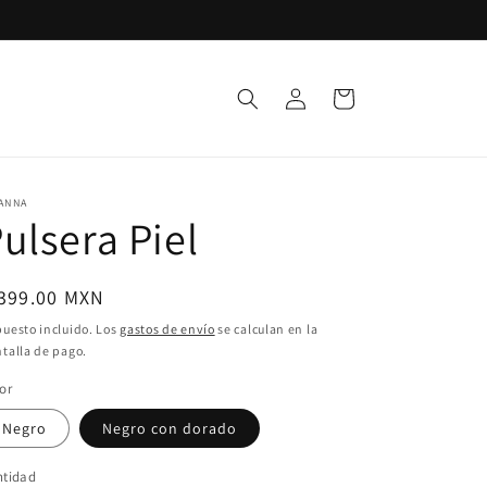
Iniciar
Carrito
sesión
ANNA
ulsera Piel
ecio
 399.00 MXN
bitual
uesto incluido. Los
gastos de envío
se calculan en la
talla de pago.
or
Negro
Negro con dorado
ntidad