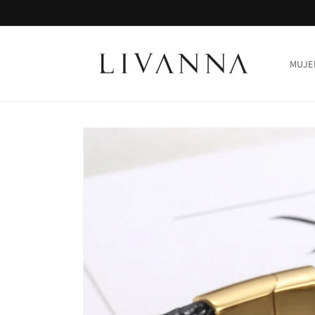
Ir
directamente
al contenido
MUJE
Ir
directamente
a la
información
del producto