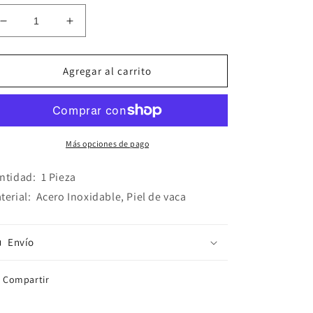
Reducir
Aumentar
cantidad
cantidad
para
para
Pulsera
Pulsera
Agregar al carrito
Piel
Piel
Más opciones de pago
ntidad
:
1 Pieza
terial
:
Acero Inoxidable, Piel de vaca
Envío
Compartir