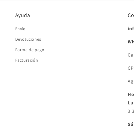
ventana
modal
Ayuda
Co
in
Envío
Devoluciones
Wh
Forma de pago
Cal
Facturación
CP
Ag
Ho
Lu
3:
Sá