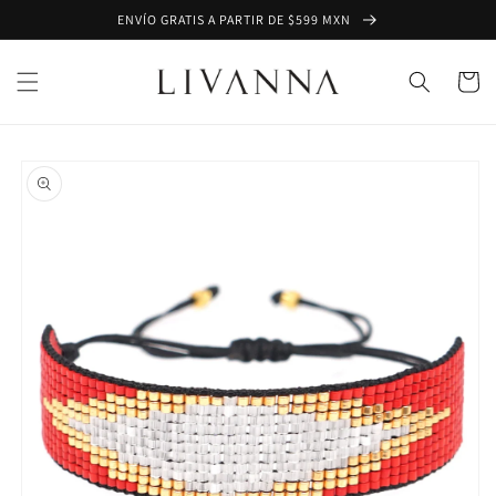
Ir
ENVÍO GRATIS A PARTIR DE $599 MXN
directamente
al contenido
Carrito
Ir
directamente
a la
información
del producto