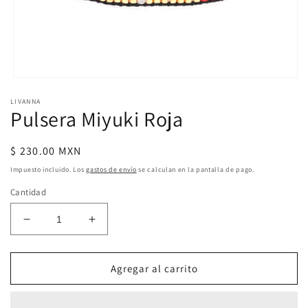
Abrir
elemento
LIVANNA
multimedia
Pulsera Miyuki Roja
1
en
una
ventana
Precio
$ 230.00 MXN
modal
habitual
Impuesto incluido. Los
gastos de envío
se calculan en la pantalla de pago.
Cantidad
Reducir
Aumentar
cantidad
cantidad
para
para
Pulsera
Pulsera
Agregar al carrito
Miyuki
Miyuki
Roja
Roja