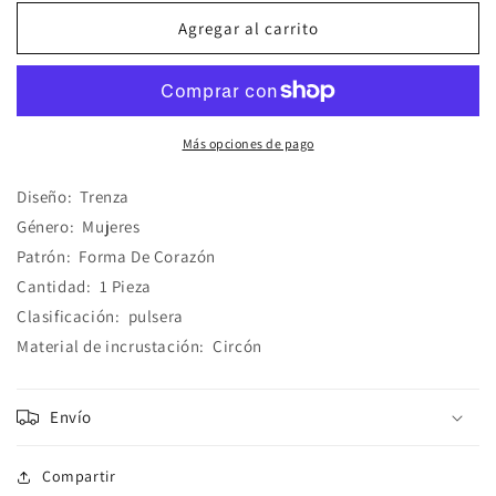
para
para
Pulsera
Pulsera
Agregar al carrito
Gruesa
Gruesa
Tejida
Tejida
Corazones
Corazones
Más opciones de pago
Diseño:
Trenza
Género:
Mujeres
Patrón:
Forma De Corazón
Cantidad:
1 Pieza
Clasificación:
pulsera
Material de incrustación:
Circón
Envío
Compartir