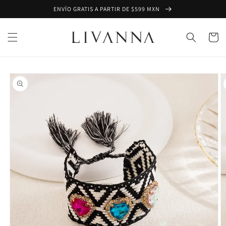
Ir
ENVÍO GRATIS A PARTIR DE $599 MXN
directamente
al contenido
Carrito
Ir
directamente
a la
información
del producto