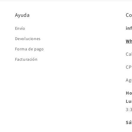
Ayuda
Co
in
Envío
Devoluciones
Wh
Forma de pago
Cal
Facturación
CP
Ag
Ho
Lu
3:
Sá