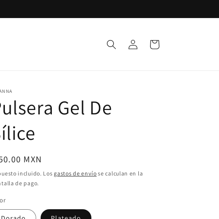
Iniciar
Carrito
sesión
ANNA
ulsera Gel De
ílice
ecio
 50.00 MXN
bitual
uesto incluido. Los
gastos de envío
se calculan en la
talla de pago.
or
Dorado
Plateado