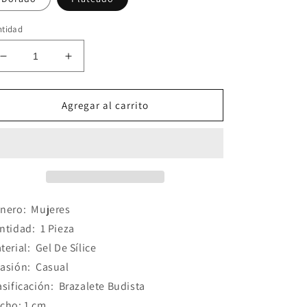
ntidad
Reducir
Aumentar
cantidad
cantidad
para
para
Pulsera
Pulsera
Agregar al carrito
Gel
Gel
De
De
Sílice
Sílice
nero:
Mujeres
ntidad:
1 Pieza
terial:
Gel De Sílice
asión:
Casual
asificación:
Brazalete Budista
cho: 1 cm