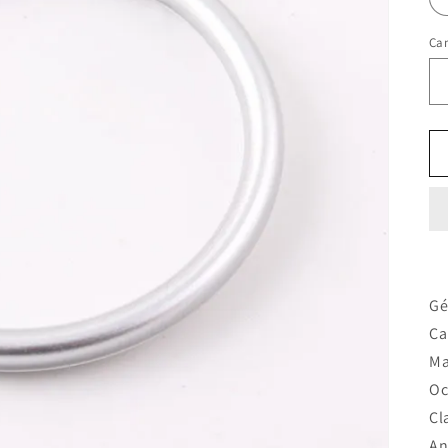
Ca
Gé
Ca
Ma
Oc
Cl
An