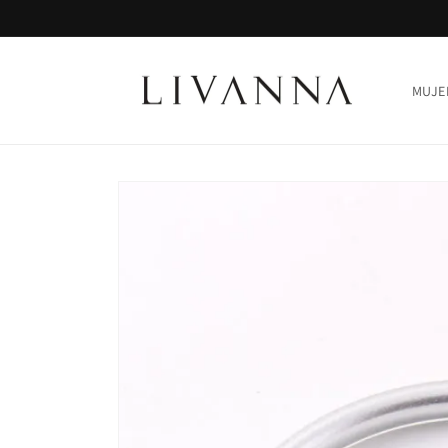
Ir
directamente
al contenido
MUJE
Ir
directamente
a la
información
del producto