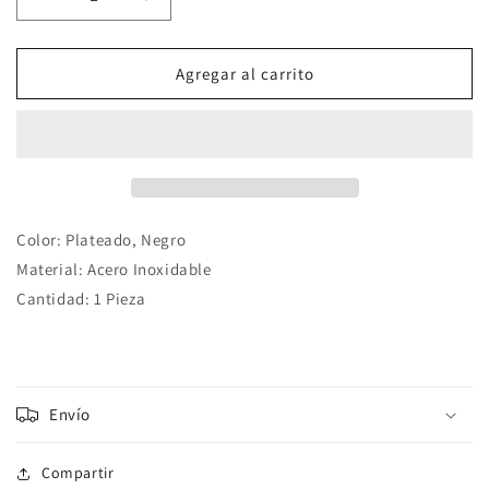
Reducir
Aumentar
cantidad
cantidad
para
para
Pulsera
Pulsera
Agregar al carrito
Clavo
Clavo
Acero
Acero
Inoxidable
Inoxidable
Color: Plateado, Negro
Material: Acero Inoxidable
Cantidad: 1 Pieza
Envío
Compartir