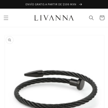
Ir
ENVÍO GRATIS A PARTIR DE $599 MXN
directamente
al contenido
Carrito
Ir
directamente
a la
información
del producto