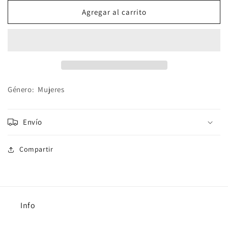
para
para
Liga
Liga
Agregar al carrito
para
para
el
el
Cabello
Cabello
Plumas
Plumas
Género
:
Mujeres
Envío
Compartir
Info