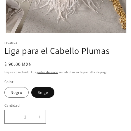
Abrir
elemento
LIVANNA
multimedia
Liga para el Cabello Plumas
1
en
una
ventana
Precio
$ 90.00 MXN
modal
habitual
Impuesto incluido. Los
gastos de envío
se calculan en la pantalla de pago.
Color
Negro
Beige
Cantidad
Reducir
Aumentar
cantidad
cantidad