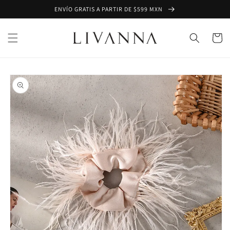
Ir
ENVÍO GRATIS A PARTIR DE $599 MXN
directamente
al contenido
Carrito
Ir
directamente
a la
información
del producto