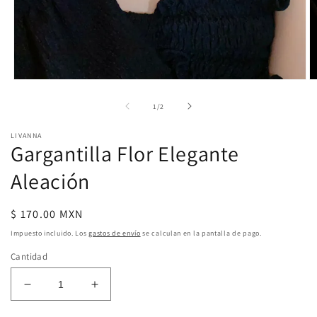
Abrir
Ab
elemento
e
multimedia
m
de
1
/
2
1
2
en
e
LIVANNA
una
u
Gargantilla Flor Elegante
ventana
v
modal
m
Aleación
Precio
$ 170.00 MXN
habitual
Impuesto incluido. Los
gastos de envío
se calculan en la pantalla de pago.
Cantidad
Reducir
Aumentar
cantidad
cantidad