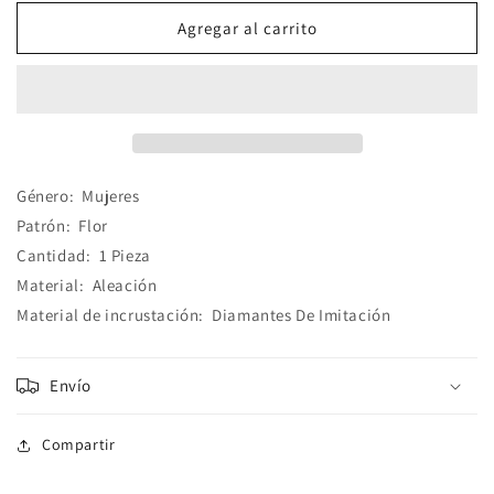
para
para
Gargantilla
Gargantilla
Agregar al carrito
Flor
Flor
Elegante
Elegante
Aleación
Aleación
Género:
Mujeres
Patrón:
Flor
Cantidad:
1 Pieza
Material:
Aleación
Material de incrustación:
Diamantes De Imitación
Envío
Compartir