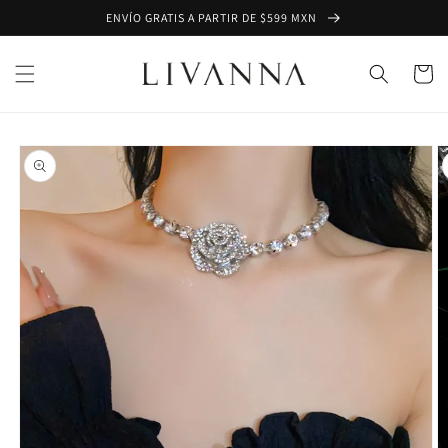
Ir
ENVÍO GRATIS A PARTIR DE $599 MXN
directamente
al contenido
Carrito
Ir
directamente
a la
información
del producto