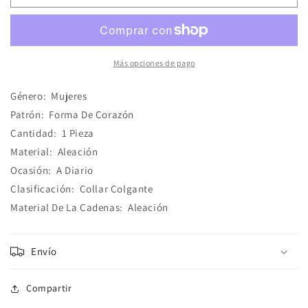
Vintage
Vintage
Corazón
Corazón
Rosa
Rosa
Más opciones de pago
Género:
Mujeres
Patrón:
Forma De Corazón
Cantidad:
1 Pieza
Material:
Aleación
Ocasión:
A Diario
Clasificación:
Collar Colgante
Material De La Cadenas:
Aleación
Envío
Compartir