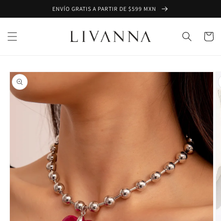
Ir
ENVÍO GRATIS A PARTIR DE $599 MXN
directamente
al contenido
Carrito
Ir
directamente
a la
información
del producto