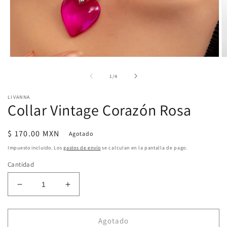
Abrir
Ab
elemento
e
multimedia
m
de
1
/
4
1
2
en
e
LIVANNA
una
u
Collar Vintage Corazón Rosa
ventana
v
modal
m
Precio
$ 170.00 MXN
Agotado
habitual
Impuesto incluido. Los
gastos de envío
se calculan en la pantalla de pago.
Cantidad
Reducir
Aumentar
cantidad
cantidad
para
para
Collar
Collar
Agotado