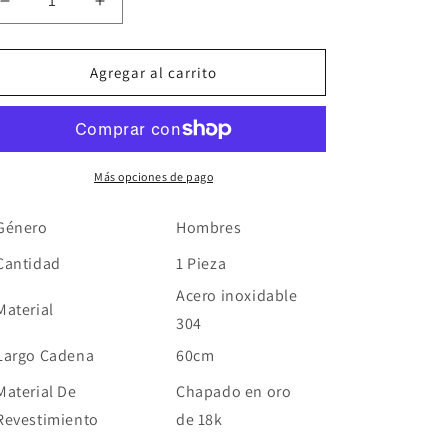
Reducir
Aumentar
cantidad
cantidad
para
para
Collar
Collar
Agregar al carrito
Geométrico
Geométrico
Acero
Acero
Inoxidable
Inoxidable
Más opciones de pago
Género
Hombres
Cantidad
1 Pieza
Acero inoxidable
Material
304
Largo Cadena
60cm
Material De
Chapado en oro
Revestimiento
de 18k