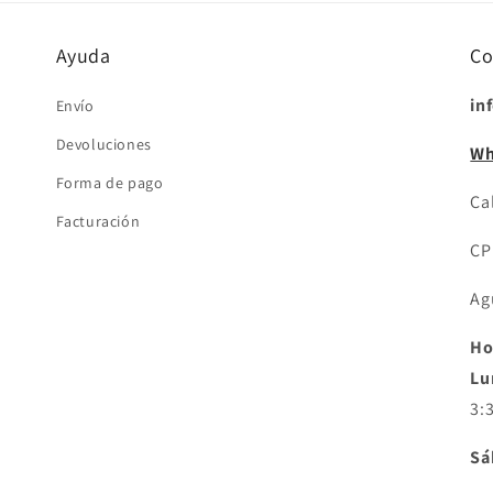
Ayuda
Co
in
Envío
Devoluciones
Wh
Forma de pago
Cal
Facturación
CP
Ag
Ho
Lu
3:
Sá