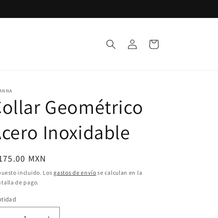
Iniciar
Carrito
sesión
ANNA
ollar Geométrico
cero Inoxidable
ecio
 175.00 MXN
bitual
uesto incluido. Los
gastos de envío
se calculan en la
talla de pago.
ntidad