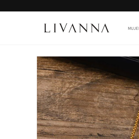
Ir
directamente
al contenido
MUJE
Ir
directamente
a la
información
del producto