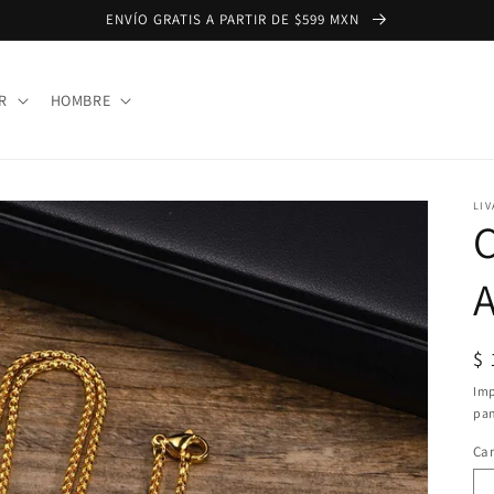
ENVÍO GRATIS A PARTIR DE $599 MXN
R
HOMBRE
LIV
C
A
Pr
$
ha
Imp
pan
Ca