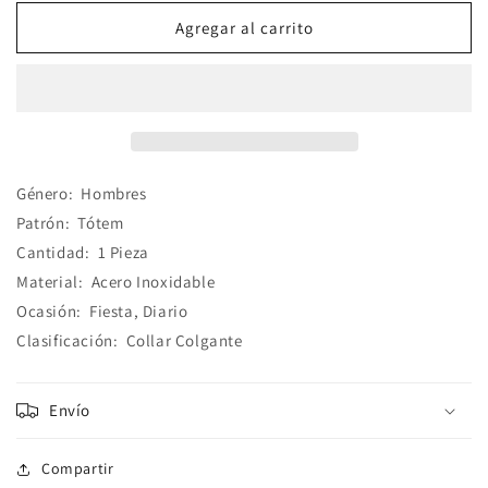
para
para
Collar
Collar
Agregar al carrito
Estilo
Estilo
Étnico
Étnico
Tótem
Tótem
Acero
Acero
Inoxidable
Inoxidable
Género:
Hombres
Patrón:
Tótem
Cantidad:
1 Pieza
Material:
Acero Inoxidable
Ocasión:
Fiesta, Diario
Clasificación:
Collar Colgante
Envío
Compartir