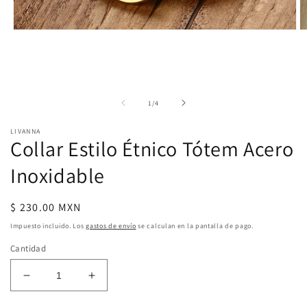
Ab
Abrir
e
elemento
m
multimedia
2
1
e
en
u
una
v
ventana
de
1
/
4
m
modal
LIVANNA
Collar Estilo Étnico Tótem Acero
Inoxidable
Precio
$ 230.00 MXN
habitual
Impuesto incluido. Los
gastos de envío
se calculan en la pantalla de pago.
Cantidad
Reducir
Aumentar
cantidad
cantidad