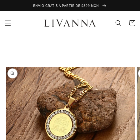
Ir
ENVÍO GRATIS A PARTIR DE $599 MXN
directamente
al contenido
Carrito
Ir
directamente
a la
información
del producto