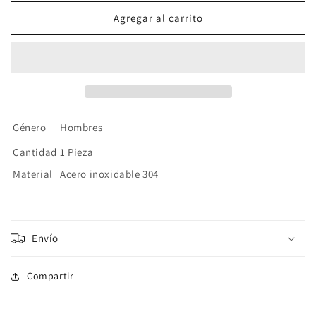
para
para
Collar
Collar
Agregar al carrito
Doble
Doble
Negro
Negro
Acero
Acero
Inoxidable
Inoxidable
Género
Hombres
Cantidad
1 Pieza
Material
Acero inoxidable 304
Envío
Compartir