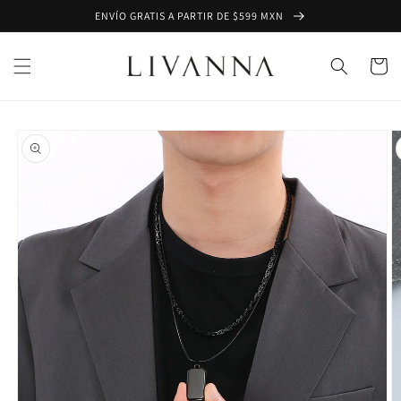
Ir
ENVÍO GRATIS A PARTIR DE $599 MXN
directamente
al contenido
Carrito
Ir
directamente
a la
información
del producto