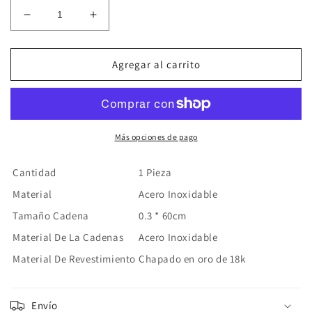
Reducir
Aumentar
cantidad
cantidad
para
para
Collar
Collar
Agregar al carrito
Bala
Bala
Acero
Acero
Inoxidable
Inoxidable
Más opciones de pago
Cantidad
1 Pieza
Material
Acero Inoxidable
Tamaño Cadena
0.3 * 60cm
Material De La Cadenas
Acero Inoxidable
Material De Revestimiento
Chapado en oro de 18k
Envío