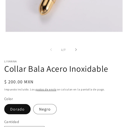
Abrir
elemento
multimedia
1
de
1
/
7
en
una
ventana
LIVANNA
modal
Collar Bala Acero Inoxidable
Precio
$ 200.00 MXN
habitual
Impuesto incluido. Los
gastos de envío
se calculan en la pantalla de pago.
Color
Dorado
Negro
Cantidad