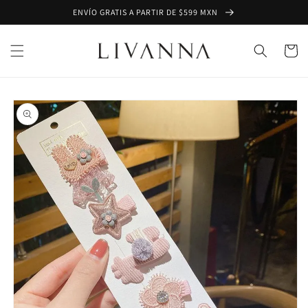
Ir
ENVÍO GRATIS A PARTIR DE $599 MXN
directamente
al contenido
Carrito
Ir
directamente
a la
información
del producto