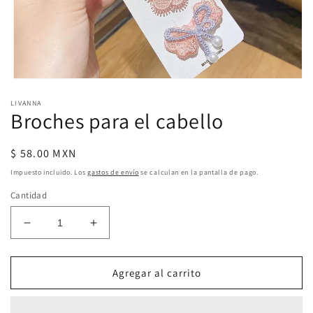
Abrir
elemento
LIVANNA
multimedia
Broches para el cabello
1
en
una
ventana
Precio
$ 58.00 MXN
modal
habitual
Impuesto incluido. Los
gastos de envío
se calculan en la pantalla de pago.
Cantidad
Reducir
Aumentar
cantidad
cantidad
para
para
Broches
Broches
Agregar al carrito
para
para
el
el