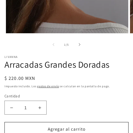
Abrir
Ab
elemento
e
multimedia
m
de
1
/
5
1
2
en
e
LIVANNA
una
u
Arracadas Grandes Doradas
ventana
v
modal
m
Precio
$ 220.00 MXN
habitual
Impuesto incluido. Los
gastos de envío
se calculan en la pantalla de pago.
Cantidad
Reducir
Aumentar
cantidad
cantidad
para
para
Arracadas
Arracadas
Agregar al carrito