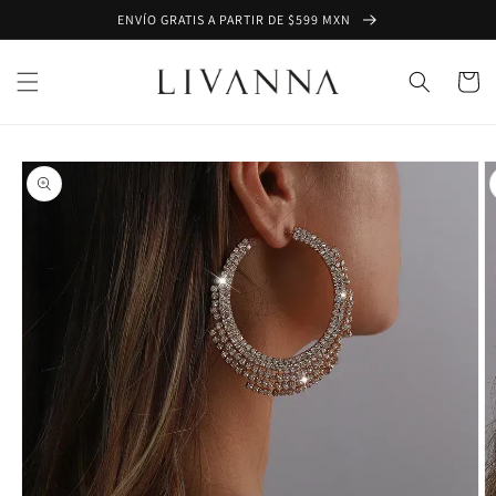
Ir
ENVÍO GRATIS A PARTIR DE $599 MXN
directamente
al contenido
Carrito
Ir
directamente
a la
información
del producto