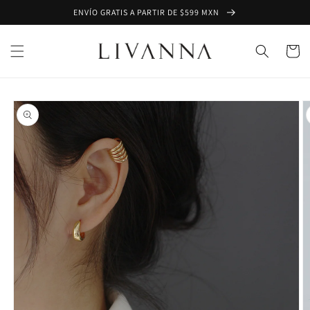
Ir
ENVÍO GRATIS A PARTIR DE $599 MXN
directamente
al contenido
Carrito
Ir
directamente
a la
información
del producto