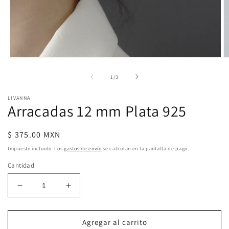
Abrir
Ab
elemento
e
multimedia
m
de
1
/
3
1
2
en
e
LIVANNA
una
u
Arracadas 12 mm Plata 925
ventana
v
modal
m
Precio
$ 375.00 MXN
habitual
Impuesto incluido. Los
gastos de envío
se calculan en la pantalla de pago.
Cantidad
Reducir
Aumentar
cantidad
cantidad
para
para
Arracadas
Arracadas
Agregar al carrito