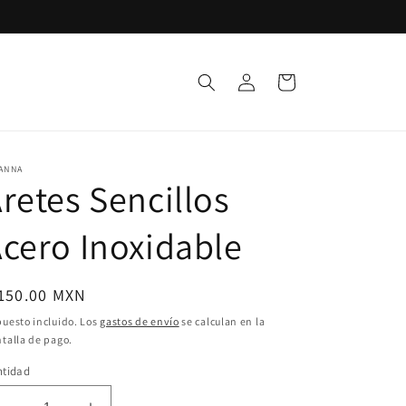
Iniciar
Carrito
sesión
ANNA
retes Sencillos
cero Inoxidable
ecio
 150.00 MXN
bitual
uesto incluido. Los
gastos de envío
se calculan en la
talla de pago.
ntidad