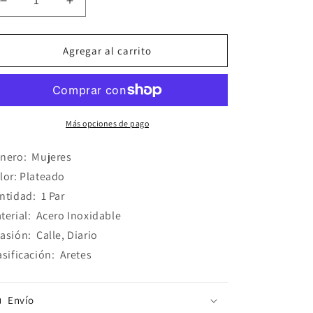
Reducir
Aumentar
cantidad
cantidad
para
para
Aretes
Aretes
Agregar al carrito
Sencillos
Sencillos
Acero
Acero
Inoxidable
Inoxidable
Más opciones de pago
nero:
Mujeres
lor: Plateado
ntidad:
1 Par
terial:
Acero Inoxidable
asión:
Calle, Diario
asificación:
Aretes
Envío