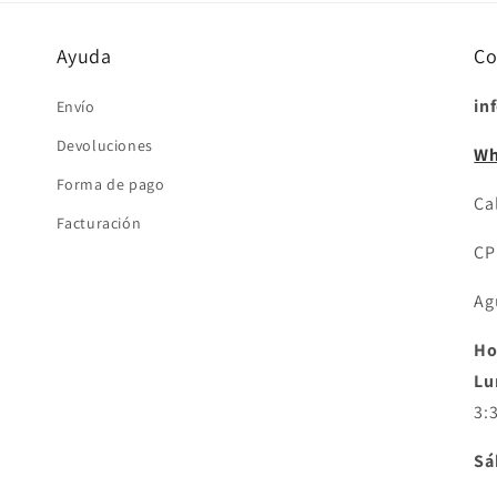
ventana
modal
Ayuda
Co
in
Envío
Devoluciones
Wh
Forma de pago
Cal
Facturación
CP
Ag
Ho
Lu
3:
Sá