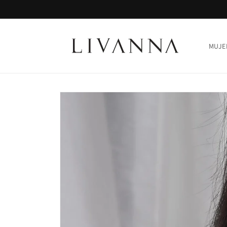
Ir
directamente
al contenido
MUJE
Ir
directamente
a la
información
del producto