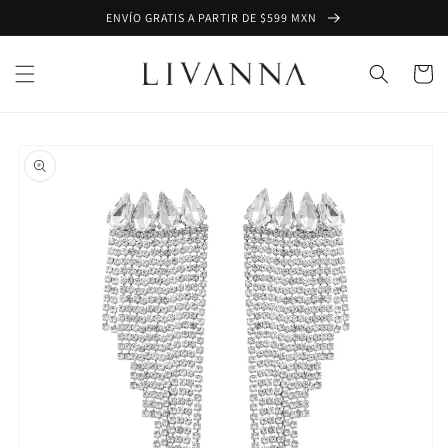
Ir
ENVÍO GRATIS A PARTIR DE $599 MXN
directamente
al contenido
Carrito
Ir
directamente
a la
información
del producto