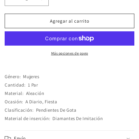
Reducir
Aumentar
cantidad
cantidad
para
para
Aretes
Aretes
Agregar al carrito
Elegante
Elegante
Largos
Largos
Más opciones de pago
Género:
Mujeres
Cantidad:
1 Par
Material:
Aleación
Ocasión:
A Diario, Fiesta
Clasificación:
Pendientes De Gota
Material de inserción:
Diamantes De Imitación
Envío