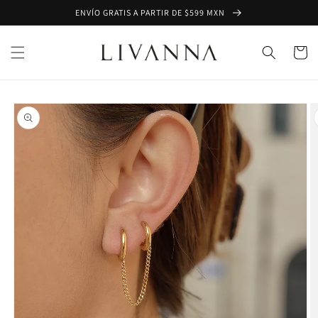
Ir
ENVÍO GRATIS A PARTIR DE $599 MXN
directamente
al contenido
Carrito
Ir
directamente
a la
información
del producto