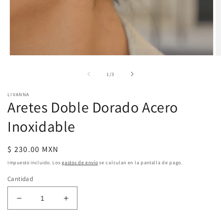
Abrir
Ab
elemento
e
multimedia
m
de
1
/
3
1
2
en
e
LIVANNA
una
u
Aretes Doble Dorado Acero
ventana
v
modal
m
Inoxidable
Precio
$ 230.00 MXN
habitual
Impuesto incluido. Los
gastos de envío
se calculan en la pantalla de pago.
Cantidad
Reducir
Aumentar
cantidad
cantidad