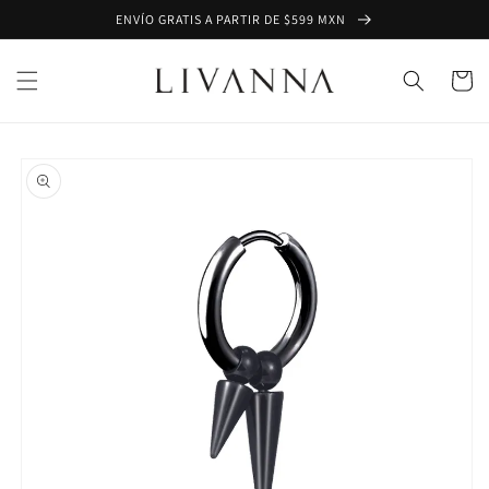
Ir
ENVÍO GRATIS A PARTIR DE $599 MXN
directamente
al contenido
Carrito
Ir
directamente
a la
información
del producto