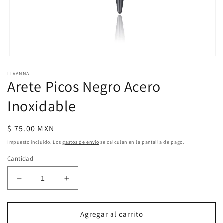
Abrir
elemento
LIVANNA
multimedia
Arete Picos Negro Acero
1
en
una
Inoxidable
ventana
modal
Precio
$ 75.00 MXN
habitual
Impuesto incluido. Los
gastos de envío
se calculan en la pantalla de pago.
Cantidad
Reducir
Aumentar
cantidad
cantidad
para
para
Arete
Arete
Agregar al carrito