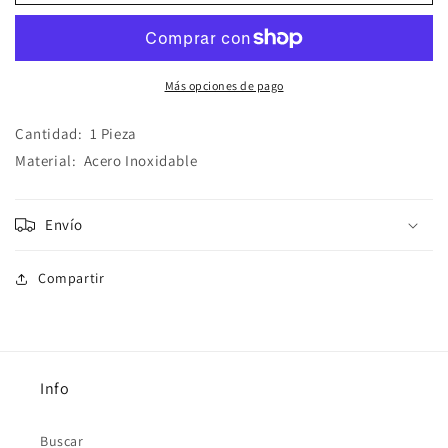
Picos
Picos
Negro
Negro
Acero
Acero
Inoxidable
Inoxidable
Más opciones de pago
Cantidad:
1 Pieza
Material:
Acero Inoxidable
Envío
Compartir
Info
Buscar